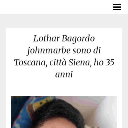
Skip
to
content
Lothar Bagordo
johnmarbe sono di
Toscana, città Siena, ho 35
anni