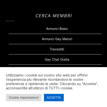
CERCA MEMBRI
Annunci Bisex
Annunci Gay Maturi
Travestiti
Gay Chat Gratis
Gay Bear
Utilizziamo i cookie sul nostro sito web per offrirvi
l'esperienza più rilevante ricordandovi le vostre
Sugar Daddy Gay
preferenze e ripetendo le visite. Cliccando su "Accetta",
acconsentite all'utilizzo di TUTTI i cookie.
Cookie impostazioni
ACCETTA
©2026 Siti Incontri Gay