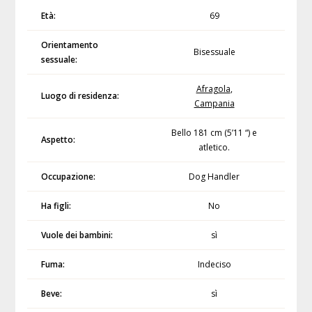
Età:
69
Orientamento
Bisessuale
sessuale:
Afragola
,
Luogo di residenza:
Campania
Bello 181 cm (5’11 “) e
Aspetto:
atletico.
Occupazione:
Dog Handler
Ha figli:
No
Vuole dei bambini:
sì
Fuma:
Indeciso
Beve:
sì