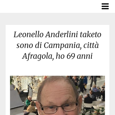
Skip
to
content
Leonello Anderlini taketo
sono di Campania, città
Afragola, ho 69 anni