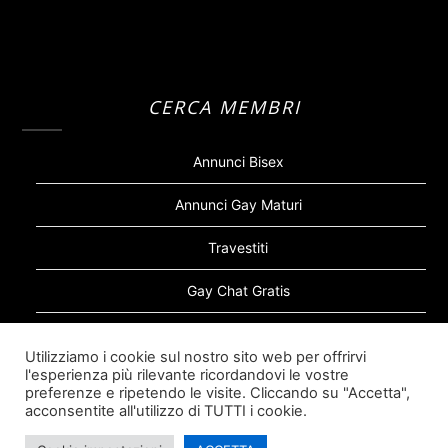
CERCA MEMBRI
Annunci Bisex
Annunci Gay Maturi
Travestiti
Gay Chat Gratis
Gay Bear
Utilizziamo i cookie sul nostro sito web per offrirvi
l'esperienza più rilevante ricordandovi le vostre
Sugar Daddy Gay
preferenze e ripetendo le visite. Cliccando su "Accetta",
acconsentite all'utilizzo di TUTTI i cookie.