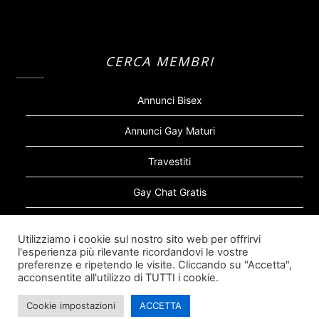
CERCA MEMBRI
Annunci Bisex
Annunci Gay Maturi
Travestiti
Gay Chat Gratis
Gay Bear
Utilizziamo i cookie sul nostro sito web per offrirvi
l'esperienza più rilevante ricordandovi le vostre
Sugar Daddy Gay
preferenze e ripetendo le visite. Cliccando su "Accetta",
acconsentite all'utilizzo di TUTTI i cookie.
Cookie impostazioni
ACCETTA
©2026 Siti Incontri Gay