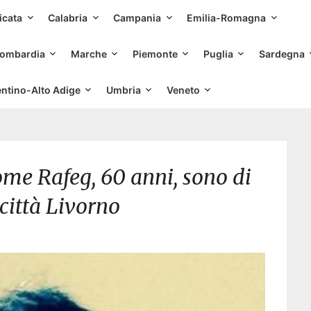
Skip
icata
Calabria
Campania
Emilia-Romagna
to
content
ombardia
Marche
Piemonte
Puglia
Sardegna
entino-Alto Adige
Umbria
Veneto
me Rafeg, 60 anni, sono di
città Livorno