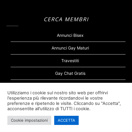
CERCA MEMBRI
Annunci Bisex
Annunci Gay Maturi
Travestiti
Gay Chat Gratis
Gay Bear
Utilizziamo i cookie sul nostro sito web per offrirvi
l'esperienza più rilevante ricordandovi le vostre
Sugar Daddy Gay
preferenze e ripetendo le visite. Cliccando su "Accetta",
acconsentite all'utilizzo di TUTTI i cookie.
Cookie impostazioni
ACCETTA
©2026 Siti Incontri Gay