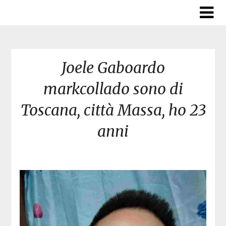
Skip
to
content
Joele Gaboardo
markcollado sono di
Toscana, città Massa, ho 23
anni