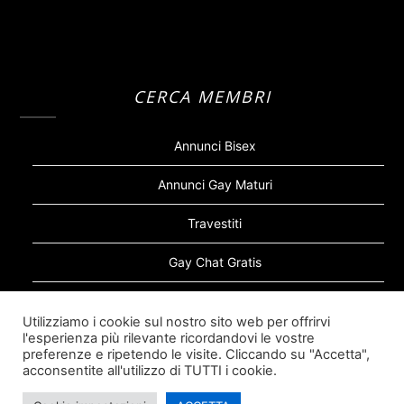
CERCA MEMBRI
Annunci Bisex
Annunci Gay Maturi
Travestiti
Gay Chat Gratis
Gay Bear
Utilizziamo i cookie sul nostro sito web per offrirvi
l'esperienza più rilevante ricordandovi le vostre
Sugar Daddy Gay
preferenze e ripetendo le visite. Cliccando su "Accetta",
acconsentite all'utilizzo di TUTTI i cookie.