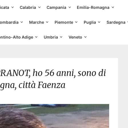
Skip
icata
Calabria
Campania
Emilia-Romagna
to
content
ombardia
Marche
Piemonte
Puglia
Sardegna
entino-Alto Adige
Umbria
Veneto
PRANOT, ho 56 anni, sono di
na, città Faenza