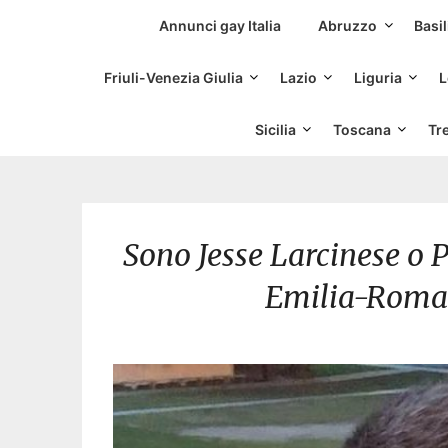
Siti Incontri Gay
Annunci gay Italia
Abruzzo
Basil
Friuli-Venezia Giulia
Lazio
Liguria
L
Sicilia
Toscana
Tr
Sono Jesse Larcinese o 
Emilia-Romag