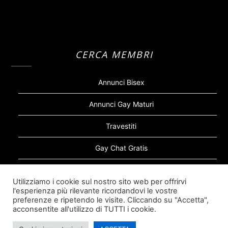
CERCA MEMBRI
Annunci Bisex
Annunci Gay Maturi
Travestiti
Gay Chat Gratis
Gay Bear
Utilizziamo i cookie sul nostro sito web per offrirvi
l'esperienza più rilevante ricordandovi le vostre
Sugar Daddy Gay
preferenze e ripetendo le visite. Cliccando su "Accetta",
acconsentite all'utilizzo di TUTTI i cookie.