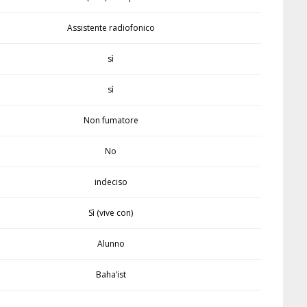
Assistente radiofonico
sì
sì
Non fumatore
No
indeciso
Sì (vive con)
Alunno
Baha’ist