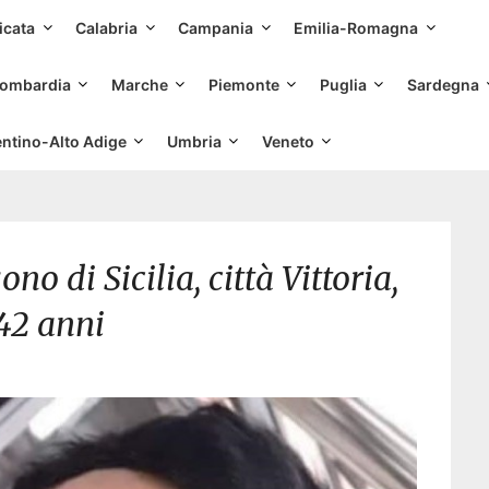
Skip
icata
Calabria
Campania
Emilia-Romagna
to
content
ombardia
Marche
Piemonte
Puglia
Sardegna
entino-Alto Adige
Umbria
Veneto
o di Sicilia, città Vittoria,
42 anni