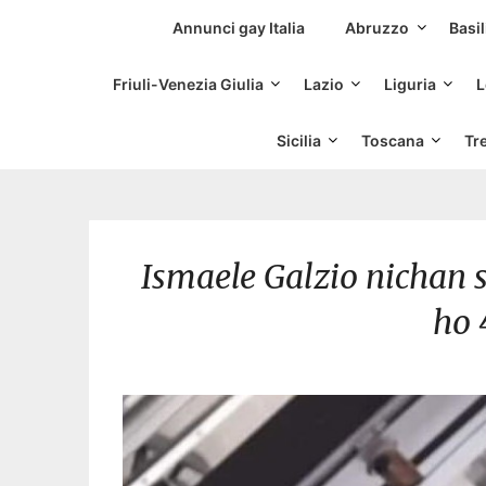
Siti Incontri Gay
Annunci gay Italia
Abruzzo
Basil
Friuli-Venezia Giulia
Lazio
Liguria
L
Sicilia
Toscana
Tr
Ismaele Galzio nichan son
ho 