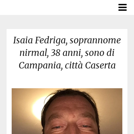
Skip
to
content
Isaia Fedriga, soprannome
nirmal, 38 anni, sono di
Campania, città Caserta