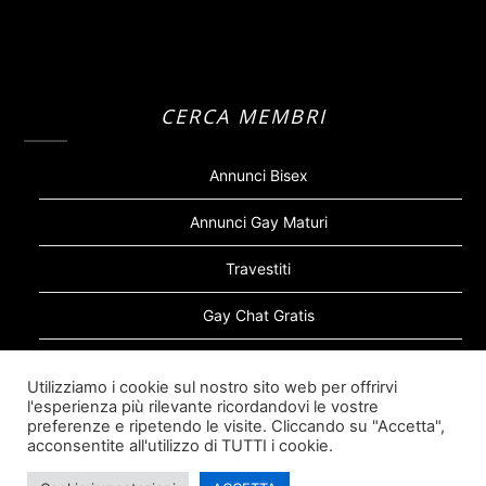
CERCA MEMBRI
Annunci Bisex
Annunci Gay Maturi
Travestiti
Gay Chat Gratis
Gay Bear
Utilizziamo i cookie sul nostro sito web per offrirvi
l'esperienza più rilevante ricordandovi le vostre
Sugar Daddy Gay
preferenze e ripetendo le visite. Cliccando su "Accetta",
acconsentite all'utilizzo di TUTTI i cookie.