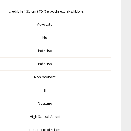
Incredibile 135 cm (4’5 “) e pochi extrakg/libbre.
Avvocato
No
indeciso
Indeciso
Non bevitore
sì
Nessuno
High School-Alcuni
cristiano-protestante