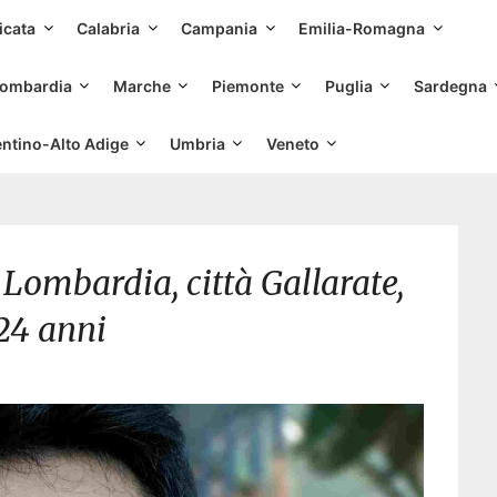
Skip
icata
Calabria
Campania
Emilia-Romagna
to
content
ombardia
Marche
Piemonte
Puglia
Sardegna
entino-Alto Adige
Umbria
Veneto
Lombardia, città Gallarate,
24 anni