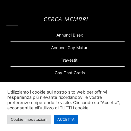
CERCA MEMBRI
Annunci Bisex
Annunci Gay Maturi
Travestiti
Gay Chat Gratis
Gay Bear
Utilizziamo i cookie sul nostro sito web per offrirvi
l'esperienza più rilevante ricordandovi le vostre
Sugar Daddy Gay
preferenze e ripetendo le visite. Cliccando su "Accetta",
acconsentite all'utilizzo di TUTTI i cookie.
Cookie impostazioni
ACCETTA
©2026 Siti Incontri Gay