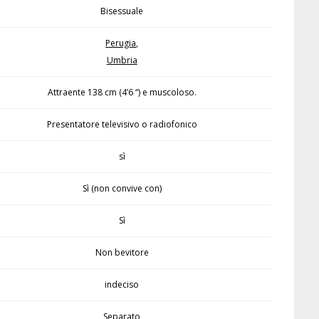
Bisessuale
Perugia
,
Umbria
Attraente 138 cm (4’6 “) e muscoloso.
Presentatore televisivo o radiofonico
sì
Sì (non convive con)
Sì
Non bevitore
indeciso
Separato