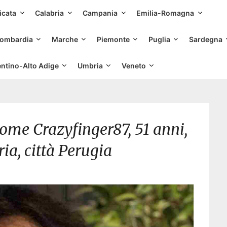
Skip
icata
Calabria
Campania
Emilia-Romagna
to
content
ombardia
Marche
Piemonte
Puglia
Sardegna
entino-Alto Adige
Umbria
Veneto
ome Crazyfinger87, 51 anni,
ia, città Perugia