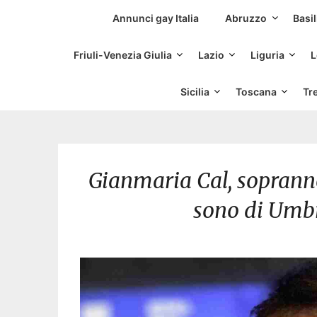
Siti Incontri Gay
Annunci gay Italia
Abruzzo
Basil
Friuli-Venezia Giulia
Lazio
Liguria
L
Sicilia
Toscana
Tr
Gianmaria Cal, soprann
sono di Umbr