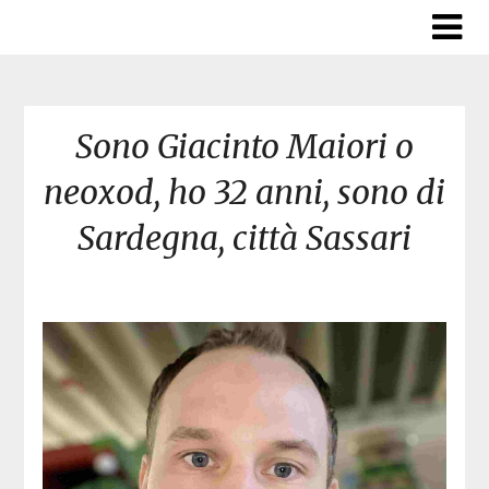
Skip
to
content
Sono Giacinto Maiori o
neoxod, ho 32 anni, sono di
Sardegna, città Sassari