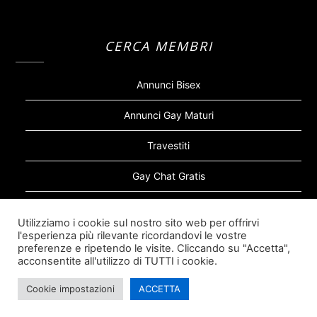
CERCA MEMBRI
Annunci Bisex
Annunci Gay Maturi
Travestiti
Gay Chat Gratis
Gay Bear
Utilizziamo i cookie sul nostro sito web per offrirvi
l'esperienza più rilevante ricordandovi le vostre
Sugar Daddy Gay
preferenze e ripetendo le visite. Cliccando su "Accetta",
acconsentite all'utilizzo di TUTTI i cookie.
Cookie impostazioni
ACCETTA
©2026 Siti Incontri Gay