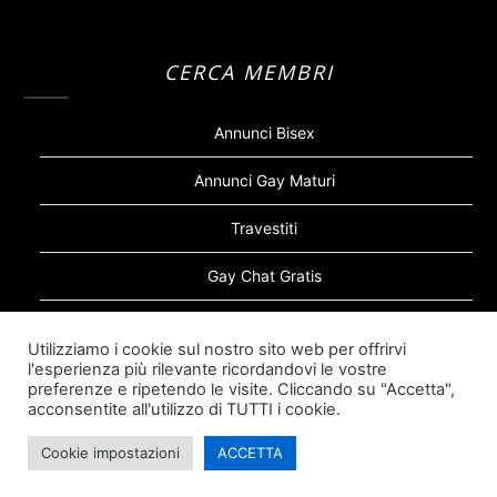
CERCA MEMBRI
Annunci Bisex
Annunci Gay Maturi
Travestiti
Gay Chat Gratis
Gay Bear
Utilizziamo i cookie sul nostro sito web per offrirvi
l'esperienza più rilevante ricordandovi le vostre
Sugar Daddy Gay
preferenze e ripetendo le visite. Cliccando su "Accetta",
acconsentite all'utilizzo di TUTTI i cookie.
Cookie impostazioni
ACCETTA
©2026 Siti Incontri Gay