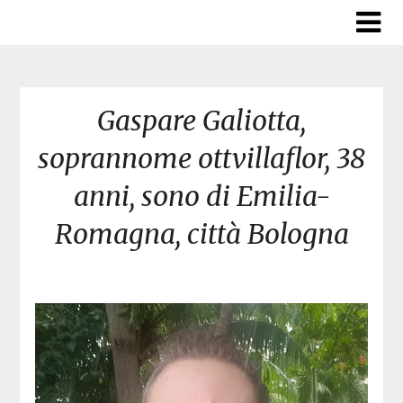
Skip
to
content
Gaspare Galiotta,
soprannome ottvillaflor, 38
anni, sono di Emilia-
Romagna, città Bologna