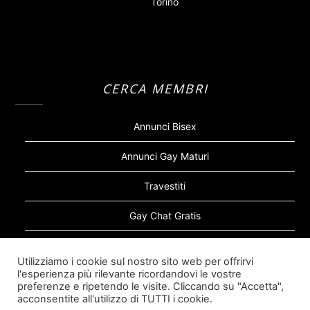
Torino
CERCA MEMBRI
Annunci Bisex
Annunci Gay Maturi
Travestiti
Gay Chat Gratis
Gay Bear
Utilizziamo i cookie sul nostro sito web per offrirvi
l'esperienza più rilevante ricordandovi le vostre
Sugar Daddy Gay
preferenze e ripetendo le visite. Cliccando su "Accetta",
acconsentite all'utilizzo di TUTTI i cookie.