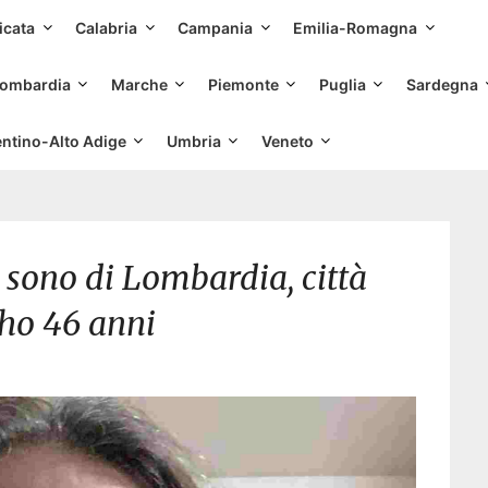
Skip
icata
Calabria
Campania
Emilia-Romagna
to
content
ombardia
Marche
Piemonte
Puglia
Sardegna
entino-Alto Adige
Umbria
Veneto
 sono di Lombardia, città
ho 46 anni