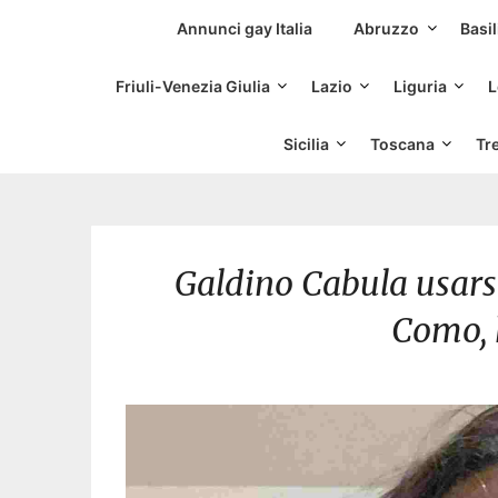
Siti Incontri Gay
Annunci gay Italia
Abruzzo
Basil
Friuli-Venezia Giulia
Lazio
Liguria
L
Sicilia
Toscana
Tr
Galdino Cabula usars
Como, 