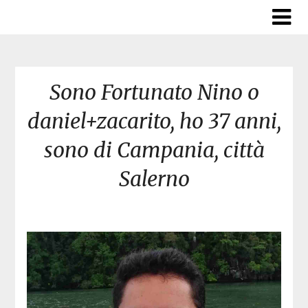
Skip
to
content
Sono Fortunato Nino o
daniel+zacarito, ho 37 anni,
sono di Campania, città
Salerno