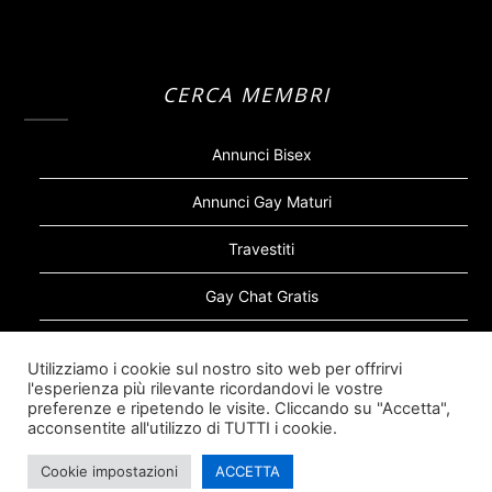
CERCA MEMBRI
Annunci Bisex
Annunci Gay Maturi
Travestiti
Gay Chat Gratis
Gay Bear
Utilizziamo i cookie sul nostro sito web per offrirvi
l'esperienza più rilevante ricordandovi le vostre
Sugar Daddy Gay
preferenze e ripetendo le visite. Cliccando su "Accetta",
acconsentite all'utilizzo di TUTTI i cookie.
Cookie impostazioni
ACCETTA
©2026 Siti Incontri Gay