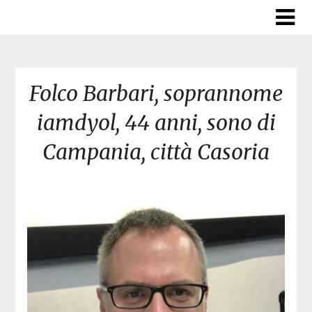
Skip
to
content
Folco Barbari, soprannome
iamdyol, 44 anni, sono di
Campania, città Casoria