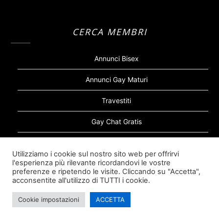
CERCA MEMBRI
Annunci Bisex
Annunci Gay Maturi
Travestiti
Gay Chat Gratis
Gay Bear
Utilizziamo i cookie sul nostro sito web per offrirvi
l'esperienza più rilevante ricordandovi le vostre
Sugar Daddy Gay
preferenze e ripetendo le visite. Cliccando su "Accetta",
acconsentite all'utilizzo di TUTTI i cookie.
Cookie impostazioni
ACCETTA
©2026 Siti Incontri Gay