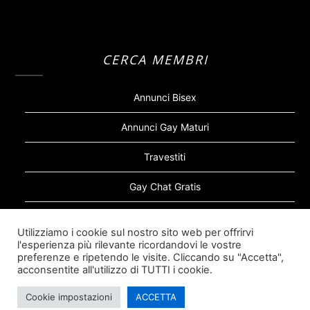
CERCA MEMBRI
Annunci Bisex
Annunci Gay Maturi
Travestiti
Gay Chat Gratis
Gay Bear
Utilizziamo i cookie sul nostro sito web per offrirvi
l'esperienza più rilevante ricordandovi le vostre
Sugar Daddy Gay
preferenze e ripetendo le visite. Cliccando su "Accetta",
acconsentite all'utilizzo di TUTTI i cookie.
Cookie impostazioni
ACCETTA
©2026 Siti Incontri Gay