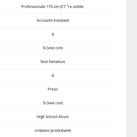
Professionale 170 cm (5’7 “) e sottile.
Accounts Assistant
sì
Sì (vive con)
Non fumatore
sì
Preso
Sì (vive con)
High School-Alcuni
cristiano-protestante