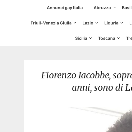
Siti Incontri Gay
Annunci gay Italia
Abruzzo
Basil
Friuli-Venezia Giulia
Lazio
Liguria
L
Sicilia
Toscana
Tr
Fiorenzo Iacobbe, sop
anni, sono di L