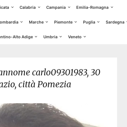
Skip
icata
Calabria
Campania
Emilia-Romagna
to
content
ombardia
Marche
Piemonte
Puglia
Sardegna
entino-Alto Adige
Umbria
Veneto
rannome carlo09301983, 30
azio, città Pomezia