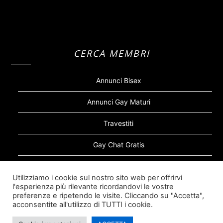
CERCA MEMBRI
Annunci Bisex
Annunci Gay Maturi
Travestiti
Gay Chat Gratis
Gay Bear
Utilizziamo i cookie sul nostro sito web per offrirvi
l'esperienza più rilevante ricordandovi le vostre
Sugar Daddy Gay
preferenze e ripetendo le visite. Cliccando su "Accetta",
acconsentite all'utilizzo di TUTTI i cookie.