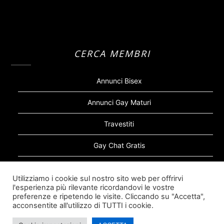
CERCA MEMBRI
Annunci Bisex
Annunci Gay Maturi
Travestiti
Gay Chat Gratis
Gay Bear
Utilizziamo i cookie sul nostro sito web per offrirvi
l'esperienza più rilevante ricordandovi le vostre
Sugar Daddy Gay
preferenze e ripetendo le visite. Cliccando su "Accetta",
acconsentite all'utilizzo di TUTTI i cookie.