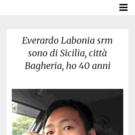
Skip
to
content
Everardo Labonia srm
sono di Sicilia, città
Bagheria, ho 40 anni