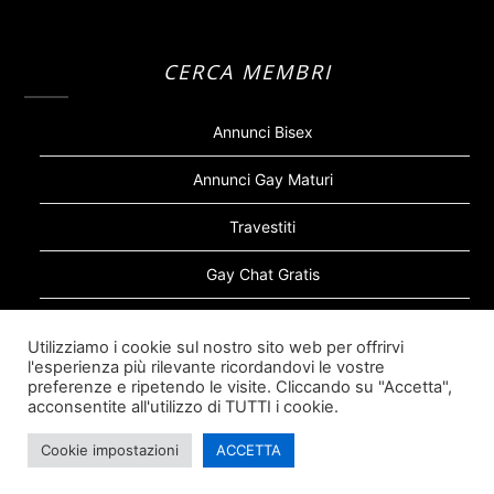
CERCA MEMBRI
Annunci Bisex
Annunci Gay Maturi
Travestiti
Gay Chat Gratis
Gay Bear
Utilizziamo i cookie sul nostro sito web per offrirvi
l'esperienza più rilevante ricordandovi le vostre
Sugar Daddy Gay
preferenze e ripetendo le visite. Cliccando su "Accetta",
acconsentite all'utilizzo di TUTTI i cookie.
Cookie impostazioni
ACCETTA
©2026 Siti Incontri Gay