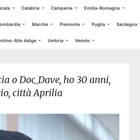
Skip
icata
Calabria
Campania
Emilia-Romagna
to
content
ombardia
Marche
Piemonte
Puglia
Sardegna
entino-Alto Adige
Umbria
Veneto
ia o Doc_Dave, ho 30 anni,
o, città Aprilia