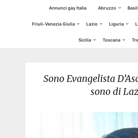
Siti Incontri Gay
Annunci gay Italia
Abruzzo
Basil
Friuli-Venezia Giulia
Lazio
Liguria
L
Sicilia
Toscana
Tr
Sono Evangelista D’Asc
sono di Lazi