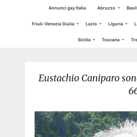
Siti Incontri Gay
Annunci gay Italia
Abruzzo
Basil
Friuli-Venezia Giulia
Lazio
Liguria
L
Sicilia
Toscana
Tr
Eustachio Caniparo sono 
6