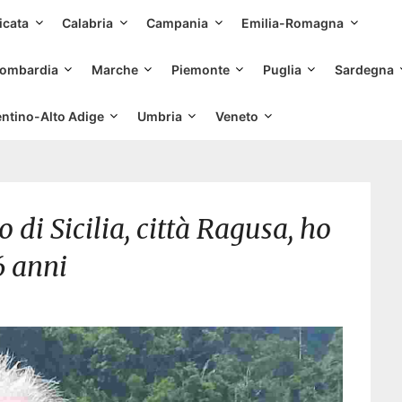
Skip
icata
Calabria
Campania
Emilia-Romagna
to
content
ombardia
Marche
Piemonte
Puglia
Sardegna
entino-Alto Adige
Umbria
Veneto
di Sicilia, città Ragusa, ho
6 anni