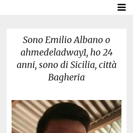
Skip
to
content
Sono Emilio Albano o
ahmedeladway1, ho 24
anni, sono di Sicilia, città
Bagheria