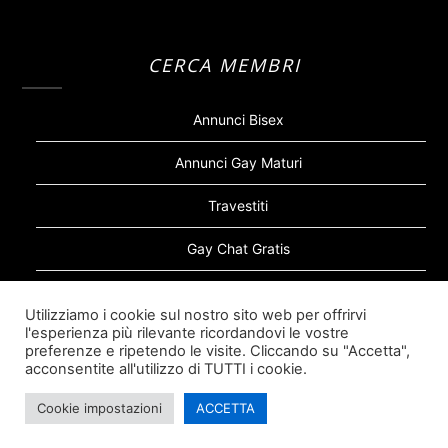
CERCA MEMBRI
Annunci Bisex
Annunci Gay Maturi
Travestiti
Gay Chat Gratis
Gay Bear
Utilizziamo i cookie sul nostro sito web per offrirvi
l'esperienza più rilevante ricordandovi le vostre
Sugar Daddy Gay
preferenze e ripetendo le visite. Cliccando su "Accetta",
acconsentite all'utilizzo di TUTTI i cookie.
Cookie impostazioni
ACCETTA
©2026 Siti Incontri Gay