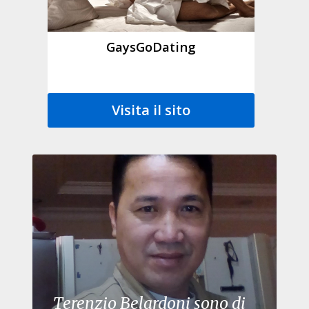
GaysGoDating
Visita il sito
Terenzio Belardoni sono di