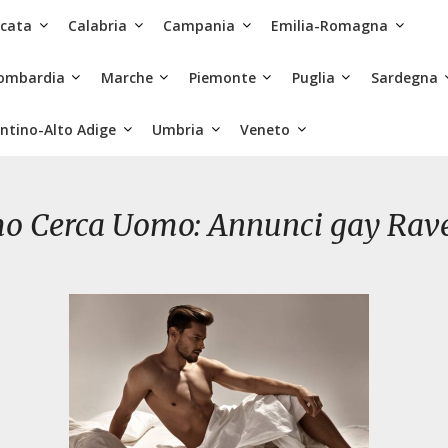
icata
Calabria
Campania
Emilia-Romagna
ombardia
Marche
Piemonte
Puglia
Sardegna
ntino-Alto Adige
Umbria
Veneto
o Cerca Uomo: Annunci gay Rav