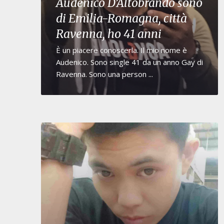
Audenico D’Altobrando sono
di Emilia-Romagna, città
Ravenna, ho 41 anni
È un piacere conoscerla. Il mio nome è
Audenico. Sono single 41 da un anno Gay di
Ravenna. Sono una person ...