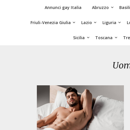
Skip
Siti Incontri Gay
Annunci gay Italia
Abruzzo
Basil
to
content
Friuli-Venezia Giulia
Lazio
Liguria
L
Sicilia
Toscana
Tre
Uom