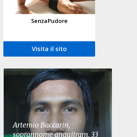
SenzaPudore
Visita il sito
Artemio Baccarin,
soprannome anaujiram, 33