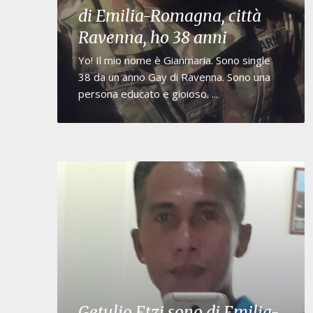
di Emilia-Romagna, città
Ravenna, ho 38 anni
Yo! Il mio nome è Gianmaria. Sono single
38 da un anno Gay di Ravenna. Sono una
persona educato e gioioso. ...
Getulio Etzi sono di Emilia-