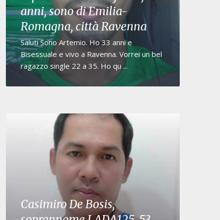
anni, sono di Emilia-
Romagna, città Ravenna
Saluti Sono Artemio. Ho 33 anni e
Bisessuale e vivo a Ravenna. Vorrei un bel
ragazzo single 22 a 35. Ho qu ...
Casimiro De Bosis,
soprannome LADA125, 53