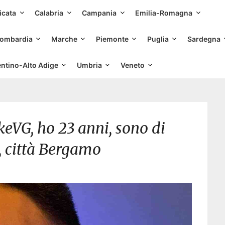
Skip
icata
Calabria
Campania
Emilia-Romagna
to
content
ombardia
Marche
Piemonte
Puglia
Sardegna
entino-Alto Adige
Umbria
Veneto
keVG, ho 23 anni, sono di
 città Bergamo