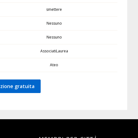
smettere
Nessuno
Nessuno
AssociatiLaurea
Ateo
zione gratuita