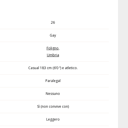
26
Gay
Foligno
,
Umbria
Casual 183 cm (6’0 “) e atletico.
Paralegal
Nessuno
Sì (non convive con)
Leggero