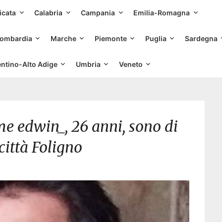
Skip
icata
Calabria
Campania
Emilia-Romagna
to
content
ombardia
Marche
Piemonte
Puglia
Sardegna
entino-Alto Adige
Umbria
Veneto
me edwin_, 26 anni, sono di
città Foligno