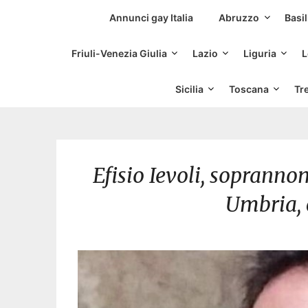
Siti Incontri Gay
Annunci gay Italia
Abruzzo
Basil
Friuli-Venezia Giulia
Lazio
Liguria
L
Sicilia
Toscana
Tr
Efisio Ievoli, sopranno
Umbria, 