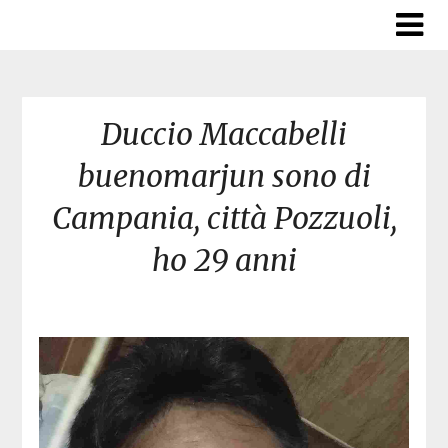
Skip
to
content
Duccio Maccabelli
buenomarjun sono di
Campania, città Pozzuoli,
ho 29 anni