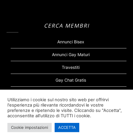
CERCA MEMBRI
Annunci Bisex
Annunci Gay Maturi
Travestiti
Gay Chat Gratis
Gay Bear
Utilizziamo i cookie sul nostro sito web per offrirvi
l'esperienza più rilevante ricordandovi le vostre
Sugar Daddy Gay
preferenze e ripetendo le visite. Cliccando su "Accetta",
acconsentite all'utilizzo di TUTTI i cookie.
Cookie impostazioni
ACCETTA
©2026 Siti Incontri Gay