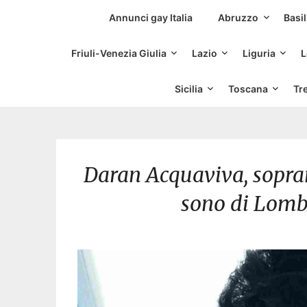
Siti Incontri Gay
Annunci gay Italia
Abruzzo
Basil
Friuli-Venezia Giulia
Lazio
Liguria
L
Sicilia
Toscana
Tr
Daran Acquaviva, sopra
sono di Lomba