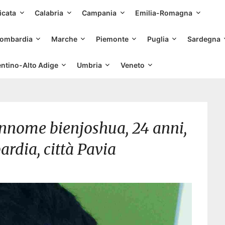
Skip
icata
Calabria
Campania
Emilia-Romagna
to
content
ombardia
Marche
Piemonte
Puglia
Sardegna
entino-Alto Adige
Umbria
Veneto
nnome bienjoshua, 24 anni,
rdia, città Pavia