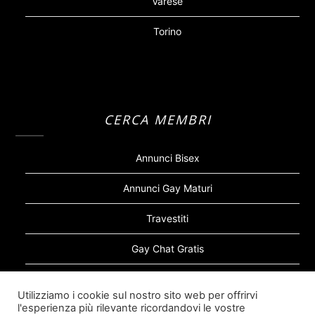
Varese
Torino
CERCA MEMBRI
Annunci Bisex
Annunci Gay Maturi
Travestiti
Gay Chat Gratis
Gay Bear
Utilizziamo i cookie sul nostro sito web per offrirvi
l'esperienza più rilevante ricordandovi le vostre
Sugar Daddy Gay