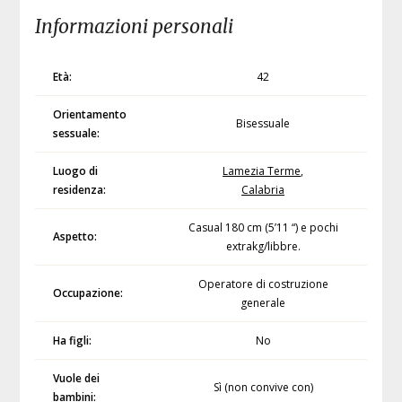
Informazioni personali
Età:
42
Orientamento
Bisessuale
sessuale:
Luogo di
Lamezia Terme
,
residenza:
Calabria
Casual 180 cm (5’11 “) e pochi
Aspetto:
extrakg/libbre.
Operatore di costruzione
Occupazione:
generale
Ha figli:
No
Vuole dei
Sì (non convive con)
bambini: