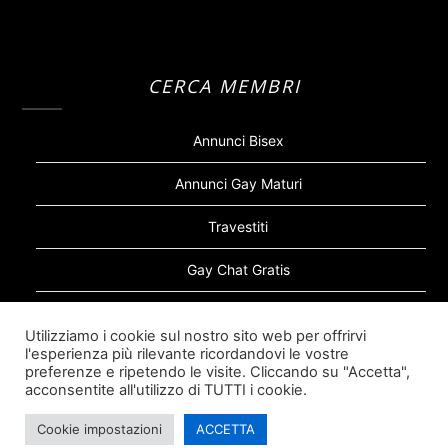
CERCA MEMBRI
Annunci Bisex
Annunci Gay Maturi
Travestiti
Gay Chat Gratis
Gay Bear
Utilizziamo i cookie sul nostro sito web per offrirvi
l'esperienza più rilevante ricordandovi le vostre
Sugar Daddy Gay
preferenze e ripetendo le visite. Cliccando su "Accetta",
acconsentite all'utilizzo di TUTTI i cookie.
Cookie impostazioni
ACCETTA
©2026 Siti Incontri Gay