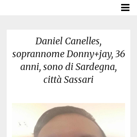
Skip
to
content
Daniel Canelles,
soprannome Donny+jay, 36
anni, sono di Sardegna,
città Sassari