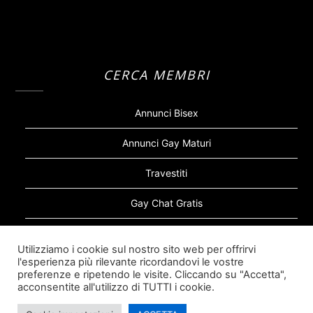
CERCA MEMBRI
Annunci Bisex
Annunci Gay Maturi
Travestiti
Gay Chat Gratis
Gay Bear
Utilizziamo i cookie sul nostro sito web per offrirvi
l'esperienza più rilevante ricordandovi le vostre
Sugar Daddy Gay
preferenze e ripetendo le visite. Cliccando su "Accetta",
acconsentite all'utilizzo di TUTTI i cookie.