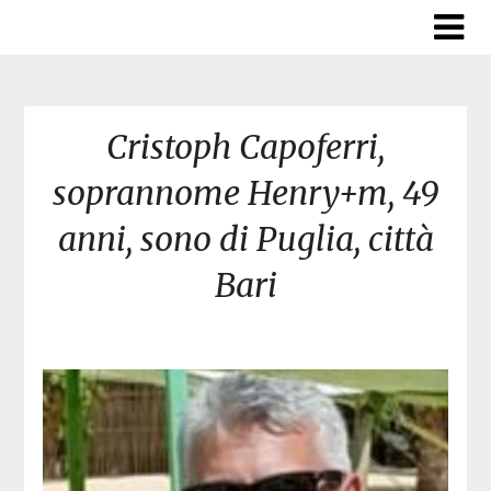
Skip
to
content
Cristoph Capoferri,
soprannome Henry+m, 49
anni, sono di Puglia, città
Bari