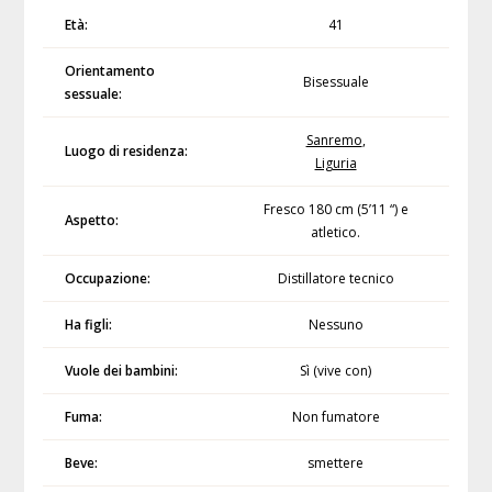
Età:
41
Orientamento
Bisessuale
sessuale:
Sanremo
,
Luogo di residenza:
Liguria
Fresco 180 cm (5’11 “) e
Aspetto:
atletico.
Occupazione:
Distillatore tecnico
Ha figli:
Nessuno
Vuole dei bambini:
Sì (vive con)
Fuma:
Non fumatore
Beve:
smettere