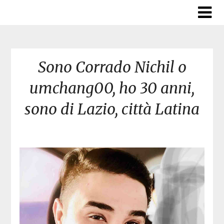
Skip
to
content
Sono Corrado Nichil o
umchang00, ho 30 anni,
sono di Lazio, città Latina