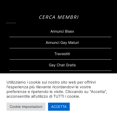
CERCA MEMBRI
Annunci Bisex
Annunci Gay Maturi
Travestiti
Gay Chat Gratis
Gay Bear
Utilizziamo i cookie sul nostro sito web per offrirvi
l'esperienza più rilevante ricordandovi le vostre
Sugar Daddy Gay
preferenze e ripetendo le visite. Cliccando su "Accetta",
acconsentite all'utilizzo di TUTTI i cookie.
Cookie impostazioni
ACCETTA
©2026 Siti Incontri Gay