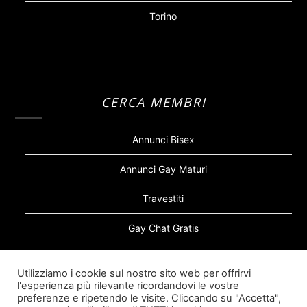
Torino
CERCA MEMBRI
Annunci Bisex
Annunci Gay Maturi
Travestiti
Gay Chat Gratis
Gay Bear
Utilizziamo i cookie sul nostro sito web per offrirvi
l'esperienza più rilevante ricordandovi le vostre
Sugar Daddy Gay
preferenze e ripetendo le visite. Cliccando su "Accetta",