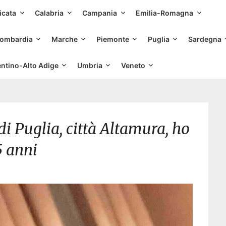
Skip
icata
Calabria
Campania
Emilia-Romagna
to
content
ombardia
Marche
Piemonte
Puglia
Sardegna
entino-Alto Adige
Umbria
Veneto
di Puglia, città Altamura, ho
5 anni