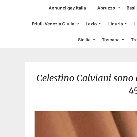
Siti Incontri Gay
Annunci gay Italia
Abruzzo
Basil
Friuli-Venezia Giulia
Lazio
Liguria
L
Sicilia
Toscana
Tr
Celestino Calviani sono 
4