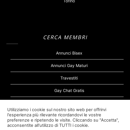
Torino
CERCA MEMBRI
Annunci Bisex
Annunci Gay Maturi
Travestiti
Gay Chat Gratis
Gay Bear
Utilizziamo i cookie sul nostro sito web per offrirvi
l'esperienza più rilevante ricordandovi le vostre
Sugar Daddy Gay
preferenze e ripetendo le visite. Cliccando su "Accetta",
acconsentite all'utilizzo di TUTTI i cookie.