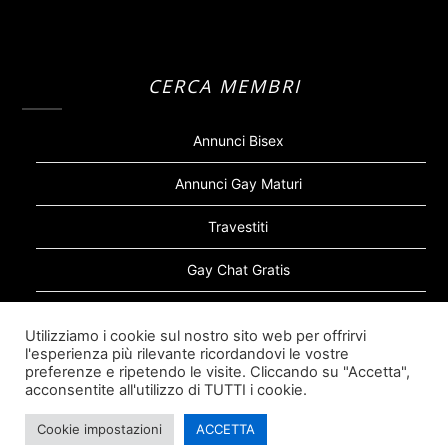
CERCA MEMBRI
Annunci Bisex
Annunci Gay Maturi
Travestiti
Gay Chat Gratis
Gay Bear
Utilizziamo i cookie sul nostro sito web per offrirvi
l'esperienza più rilevante ricordandovi le vostre
Sugar Daddy Gay
preferenze e ripetendo le visite. Cliccando su "Accetta",
acconsentite all'utilizzo di TUTTI i cookie.
Cookie impostazioni
ACCETTA
©2026 Siti Incontri Gay