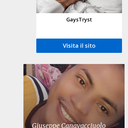
GaysTryst
Visita il sito
Giuseppe Canavacciuolo