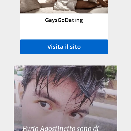
GaysGoDating
Visita il sito
Furio Agostinetto sono di