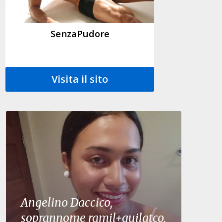
SenzaPudore
Visita il sito
Angelino Daccico,
soprannome ramil+guilatco,