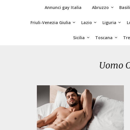
Skip
Siti Incontri Gay
Annunci gay Italia
Abruzzo
Basil
to
content
Friuli-Venezia Giulia
Lazio
Liguria
L
Sicilia
Toscana
Tre
Uomo C