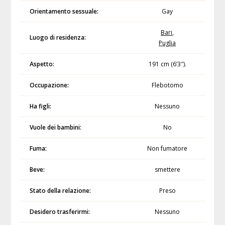
Orientamento sessuale:
Gay
Bari
,
Luogo di residenza:
Puglia
Aspetto:
191 cm (6’3″).
Occupazione:
Flebotomo
Ha figli:
Nessuno
Vuole dei bambini:
No
Fuma:
Non fumatore
Beve:
smettere
Stato della relazione:
Preso
Desidero trasferirmi:
Nessuno