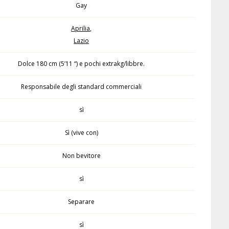
Gay
Aprilia
,
Lazio
Dolce 180 cm (5’11 “) e pochi extrakg/libbre.
Responsabile degli standard commerciali
sì
Sì (vive con)
Non bevitore
sì
Separare
sì