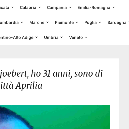
Skip
icata
Calabria
Campania
Emilia-Romagna
to
content
ombardia
Marche
Piemonte
Puglia
Sardegna
entino-Alto Adige
Umbria
Veneto
oebert, ho 31 anni, sono di
ittà Aprilia