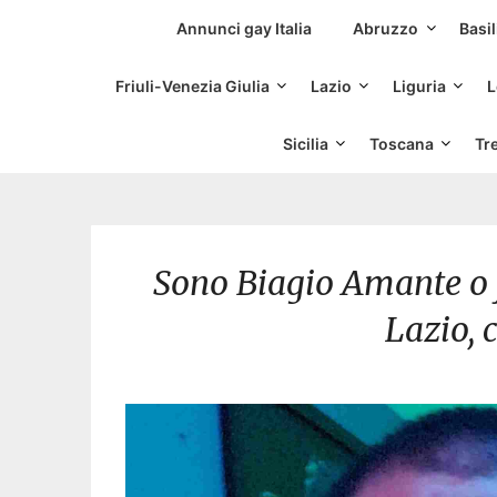
Siti Incontri Gay
Annunci gay Italia
Abruzzo
Basil
Friuli-Venezia Giulia
Lazio
Liguria
L
Sicilia
Toscana
Tr
Sono Biagio Amante o j
Lazio, c