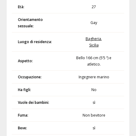
Età:
27
Orientamento
Gay
sessuale:
Bagheria
,
Luogo di residenza:
Sicilia
Bello 166 cm (5’5 “) e
Aspetto:
atletico.
Occupazione:
Ingegnere marino
Ha figli:
No
Vuole dei bambini:
sì
Fuma:
Non bevitore
Beve:
sì