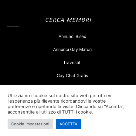
CERCA MEMBRI
Annunci Bisex
Annunci Gay Maturi
Travestiti
Gay Chat Gratis
Gay Bear
Utilizziamo i cookie sul nostro sito web per offrirvi
l'esperienza più rilevante ricordandovi le vostre
Sugar Daddy Gay
preferenze e ripetendo le visite. Cliccando su "Accetta",
acconsentite all'utilizzo di TUTTI i cookie.
Cookie impostazioni
ACCETTA
©2026 Siti Incontri Gay