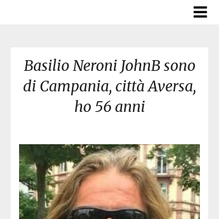
Skip
to
content
Basilio Neroni JohnB sono
di Campania, città Aversa,
ho 56 anni