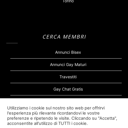
Torino
CERCA MEMBRI
Annunci Bisex
Annunci Gay Maturi
Travestiti
Gay Chat Gratis
Gay Bear
Utilizziamo i cookie sul nostro sito web per offrirvi
l'esperienza più rilevante ricordandovi le vostre
Sugar Daddy Gay
preferenze e ripetendo le visite. Cliccando su "Accetta",
acconsentite all'utilizzo di TUTTI i cookie.